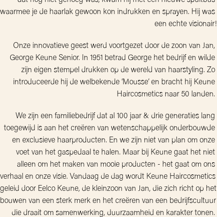
dat nog niet genoeg was, kwam hij met een nieuwe spuitbus 
waarmee je de haarlak gewoon kon indrukken en sprayen. Hij was 
een echte visionair!
Onze innovatieve geest werd voortgezet door de zoon van Jan, 
George Keune Senior. In 1951 betrad George het bedrijf en wilde 
zijn eigen stempel drukken op de wereld van haarstyling. Zo 
introduceerde hij de welbekende ‘Mousse’ en bracht hij Keune 
Haircosmetics naar 50 landen. 
We zijn een familiebedrijf dat al 100 jaar & drie generaties lang 
toegewijd is aan het creëren van wetenschappelijk onderbouwde 
en exclusieve haarproducten. En we zijn niet van plan om onze 
voet van het gaspedaal te halen. Maar bij Keune gaat het niet 
alleen om het maken van mooie producten - het gaat om ons 
verhaal en onze visie. Vandaag de dag wordt Keune Haircosmetics 
geleid door Eelco Keune, de kleinzoon van Jan, die zich richt op het 
bouwen van een sterk merk en het creëren van een bedrijfscultuur 
die draait om samenwerking, duurzaamheid en karakter tonen. 